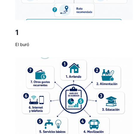
1
El buró