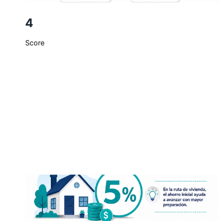
4
Score