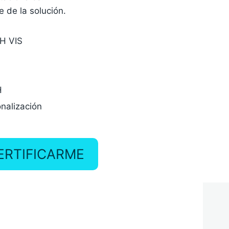
e de la solución.
DH VIS
l
H
nalización
ERTIFICARME