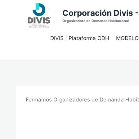
Saltar
Corporación Divis 
al
contenido
Organizadora de Demanda Habitacional
DIVIS | Plataforma ODH
MODELO
Formamos Organizadores de Demanda Habitacio